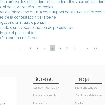
tion précise les obligations et sanctions liées aux déclaration
 loi de 2024 redéfinit les règles
pel de l’obligation pour la cour d’appel de statuer sur l’excep
tes de la contestation de la peine
tigations en matière pénale
icile d'un avocat et notion de perquisition
imple et plus rapide !
 d’un condamné à mort
<<
<
...
2
3
4
5
6
7
8
...
>
>>
Bureau
Légal
Qui sommes-nous ?
Mentions légales
Nos engagements
Conditions Générales
Honoraires​
Contact