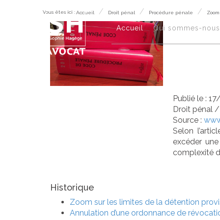
Vous êtes ici :
Accueil
Droit pénal
Procédure pénale
Zoom 
Zoo
Accueil
Qui sommes-nous
dét
Publié le :
17
Droit pénal
Source :
www
Selon l’arti
excéder une
complexité de
Historique
Zoom sur les limites de la détention provi
Annulation d’une ordonnance de révocation 