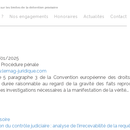
sur les limites de la détention provisoire
m sur les limites
 ?
Nos engagements
Honoraires​
Actualités
Contact
ention provisoir
/01/2025
/
Procédure pénale
.lemag-juridique.com
cle 5 paragraphe 3 de la Convention européenne des droits
 durée raisonnable au regard de la gravité des faits rep
s investigations nécessaires à la manifestation de la vérité...
soire
du contrôle judiciaire : analyse de l’irrecevabilité de la requ