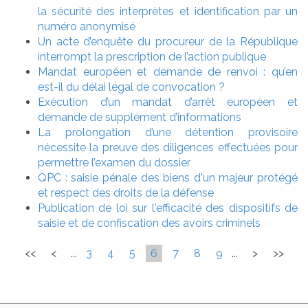
la sécurité des interprètes et identification par un
numéro anonymisé
Un acte d’enquête du procureur de la République
interrompt la prescription de l’action publique
Mandat européen et demande de renvoi : qu’en
est-il du délai légal de convocation ?
Exécution d’un mandat d’arrêt européen et
demande de supplément d’informations
La prolongation d’une détention provisoire
nécessite la preuve des diligences effectuées pour
permettre l’examen du dossier
QPC : saisie pénale des biens d'un majeur protégé
et respect des droits de la défense
Publication de loi sur l'efficacité des dispositifs de
saisie et de confiscation des avoirs criminels
<<
<
...
3
4
5
6
7
8
9
...
>
>>