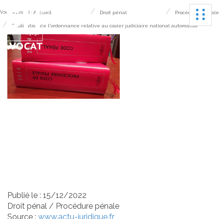
Ouvrir
Vous êtes ici :
Accueil
Droit pénal
Procédure pénale
Publication de l'ordonnance relative au casier judiciaire national automatisé
Publication de
l'ordonnance relative au
casier judiciaire national
automatisé
Publié le :
15/12/2022
Droit pénal
/
Procédure pénale
Source :
www.actu-juridique.fr