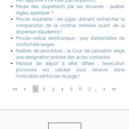
s’en rapporte » ne vaut pas réquisition
Pesée des stupéfiants par les douanes : quelles
règles appliquer ?
Procès équitable : les juges doivent rechercher la
comparution de la victime mineure avant de la
dispenser d’audience !
Procès-verbal électronique : pas d’attestation de
conformité exigée
Nullités de procédure : la Cour de cassation exige
une désignation précise des actes contestés
Mandat de dépôt à effet différé : l’exécution
provisoire est validée sous réserve d’une
motivation renforcée du juge !
<<
<
1
2
3
4
5
6
7
...
>
>>