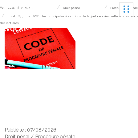
Ouvrir
Vous êtes ici :
Accueil
Droit pénal
Procédure pénale
Loi du 23 juillet 2026 : les principales évolutions de la justice criminelle et des droits
des victimes
Loi du 23 juillet 2026 : les
principales évolutions de
la justice criminelle et des
droits des victimes
Publié le :
07/08/2026
Droit pénal
/
Procédure pénale