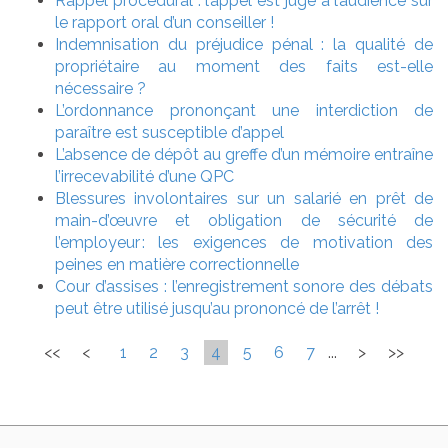
Rappel procédural : l’appel est jugé à l’audience sur
le rapport oral d’un conseiller !
Indemnisation du préjudice pénal : la qualité de
propriétaire au moment des faits est-elle
nécessaire ?
L’ordonnance prononçant une interdiction de
paraître est susceptible d’appel
L’absence de dépôt au greffe d’un mémoire entraîne
l’irrecevabilité d’une QPC
Blessures involontaires sur un salarié en prêt de
main-d’œuvre et obligation de sécurité de
l’employeur : les exigences de motivation des
peines en matière correctionnelle
Cour d’assises : l’enregistrement sonore des débats
peut être utilisé jusqu’au prononcé de l’arrêt !
<<
<
1
2
3
4
5
6
7
...
>
>>