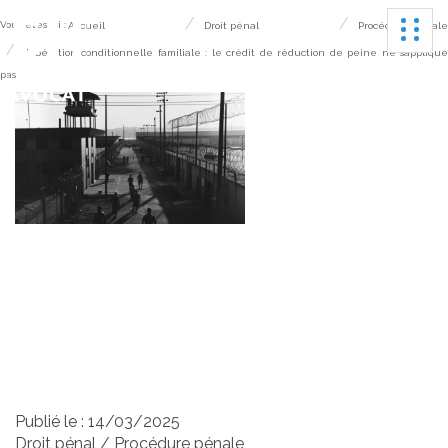
Ouvrir
Vous êtes ici :
Accueil
Droit pénal
Procédure pénale
Libération conditionnelle familiale : le crédit de réduction de peine ne s’applique
pas
Libération conditionnelle
familiale : le crédit de
réduction de peine ne
s’applique pas
Publié le :
14/03/2025
Droit pénal
/
Procédure pénale