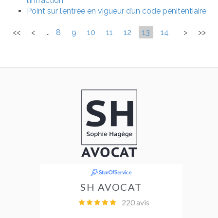
l’infraction
Point sur l’entrée en vigueur d’un code pénitentiaire
<<
<
...
8
9
10
11
12
13
14
>
>>