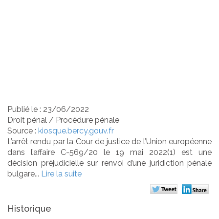
défaut mais a le droit, par
la suite, d’obtenir la
réouverture du procès sur
le fond de l’affaire en sa
présence
Publié le :
23/06/2022
Droit pénal
/
Procédure pénale
Source :
kiosque.bercy.gouv.fr
L’arrêt rendu par la Cour de justice de l’Union européenne
dans l’affaire C-569/20 le 19 mai 2022(1) est une
décision préjudicielle sur renvoi d’une juridiction pénale
bulgare...
Lire la suite
Historique