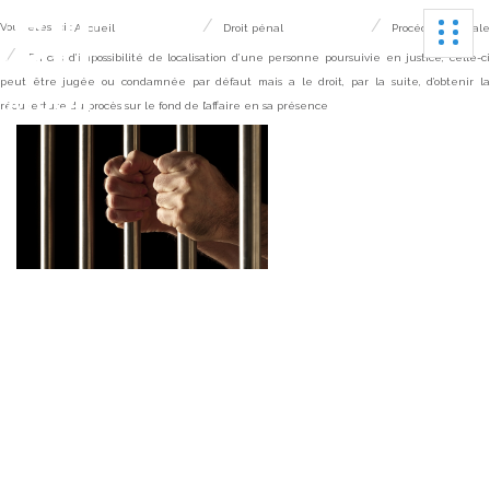
Ouvrir
Vous êtes ici :
Accueil
Droit pénal
Procédure pénale
En cas d’impossibilité de localisation d’une personne poursuivie en justice, celle-c
peut être jugée ou condamnée par défaut mais a le droit, par la suite, d’obtenir la
réouverture du procès sur le fond de l’affaire en sa présence
En cas d’impossibilité de
localisation d’une
personne poursuivie en
justice, celle-ci peut être
jugée ou condamnée par