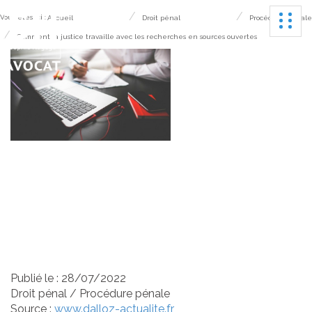
Ouvrir
Vous êtes ici :
Accueil
Droit pénal
Procédure pénale
Comment la justice travaille avec les recherches en sources ouvertes
Comment la justice
travaille avec les
recherches en sources
ouvertes
Publié le :
28/07/2022
Droit pénal
/
Procédure pénale
Source :
www.dalloz-actualite.fr