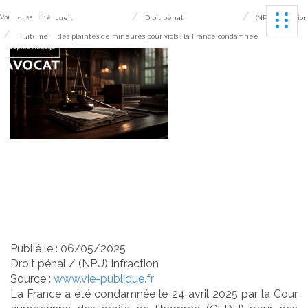
Ouvrir
Vous êtes ici :
Accueil
Droit pénal
(NPU) Infraction
Traitement des plaintes de mineures pour viols : la France condamnée
Traitement des plaintes
de mineures pour viols : la
France condamnée
Publié le :
06/05/2025
Droit pénal
/
(NPU) Infraction
Source :
www.vie-publique.fr
La France a été condamnée le 24 avril 2025 par la Cour