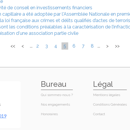
le
ivité de conseil en investissements financiers
on capillaire a été adoptée par l'Assemblée Nationale en premi
la loi française aux crimes et délits qualifiés d’actes de terro
sont les conditions préalables à la caractérisation de l’infracti
sation d'une association partie civile
<<
<
...
2
3
4
5
6
7
8
...
>
>>
Bureau
Légal
Qui sommes-nous ?
Mentions légales
Nos engagements
Conditions Générales
Honoraires​
Contact