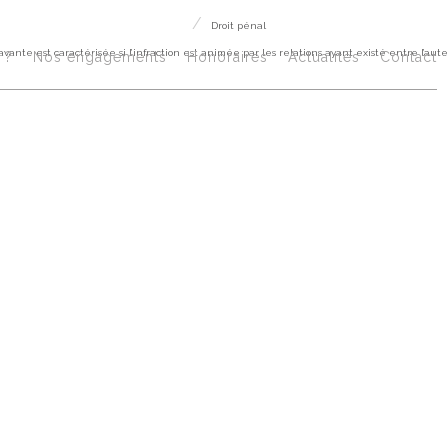
Droit pénal
avante est caractérisée si l’infraction est animée par les relations ayant existé entre l’aute
 ?
Nos engagements
Honoraires​
Actualités
Contact
mission de l’inf
ncien conjoint : la
constance aggra
actérisée si l’inf
mée par les rela
sté entre l’auteur