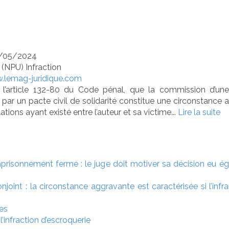
victime
/05/2024
/
(NPU) Infraction
.lemag-juridique.com
e l’article 132-80 du Code pénal, que la commission d’une 
é par un pacte civil de solidarité constitue une circonstanc
ations ayant existé entre l’auteur et sa victime...
Lire la suite
risonnement ferme : le juge doit motiver sa décision eu égar
njoint : la circonstance aggravante est caractérisée si l’infr
res
l’infraction d’escroquerie