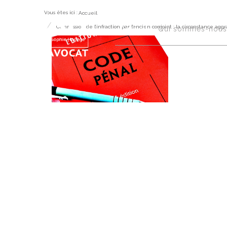
Vous êtes ici :
Accueil
Commission de l’infraction par l’ancien conjoint : la circonstance aggr
Accueil
Qui sommes-nous
Com
l’a
cir
car
ani
exi