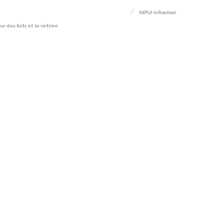
(NPU) Infraction
ur des faits et la victime
raction par
vante est
raction est
tions ayant
 des faits et