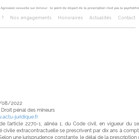
Agression sexuelle sur mineur : le point de départ de la prescription n’est pas la psychoth
ession sexuelle 
 ?
Nos engagements
Honoraires​
Actualités
Contact
point de départ d
scription n’est pa
chothérapie
/08/2022
/
Droit pénal des mineurs
actu-juridique.fr
e l’article 2270-1, alinéa 1, du Code civil, en vigueur du 1
té civile extracontractuelle se prescrivent par dix ans à co
elon une jurisprudence constante, le délai de la prescription 