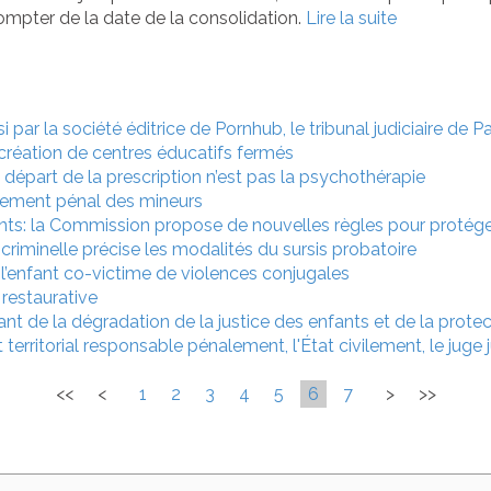
ompter de la date de la consolidation.
Lire la suite
 par la société éditrice de Pornhub, le tribunal judiciaire de P
création de centres éducatifs fermés
e départ de la prescription n’est pas la psychothérapie
itement pénal des mineurs
ants: la Commission propose de nouvelles règles pour protége
criminelle précise les modalités du sursis probatoire
l’enfant co-victime de violences conjugales
 restaurative
nt de la dégradation de la justice des enfants et de la protec
territorial responsable pénalement, l'État civilement, le juge
<<
<
1
2
3
4
5
6
7
>
>>