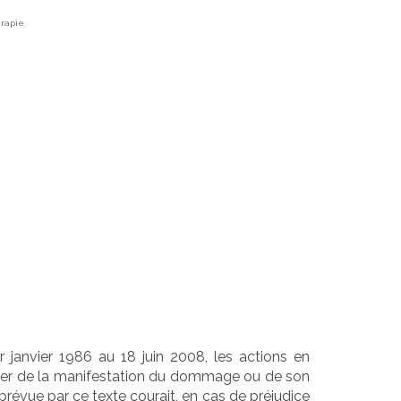
érapie
sur mineur :
e la
s la
er janvier 1986 au 18 juin 2008, les actions en
mpter de la manifestation du dommage ou de son
prévue par ce texte courait, en cas de préjudice