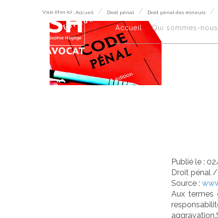
Vous êtes ici :
Accueil
Droit pénal
Droit pénal des mineurs
Agr
Accueil
Qui sommes-nous
le 
pre
psy
Publié le :
02
Droit pénal
Source :
www.
Aux termes d
responsabili
aggravation.S