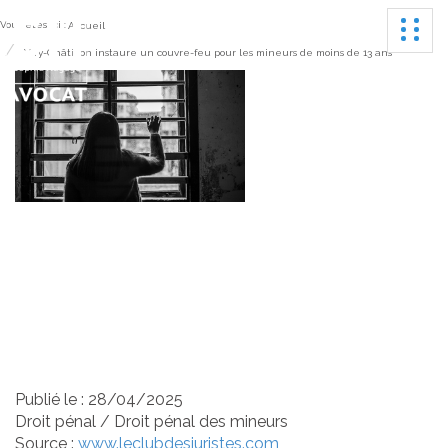
Ouvrir
Vous êtes ici :
Accueil
Viry-Châtillon instaure un couvre-feu pour les mineurs de moins de 13 ans
Viry-Châtillon instaure un
couvre-feu pour les
mineurs de moins de 13
ans
Publié le :
28/04/2025
Droit pénal
/
Droit pénal des mineurs
Source :
www.leclubdesjuristes.com