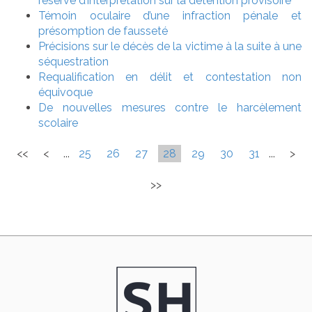
réserve d’interprétation sur la détention provisoire
Témoin oculaire d’une infraction pénale et
présomption de fausseté
Précisions sur le décès de la victime à la suite à une
séquestration
Requalification en délit et contestation non
équivoque
De nouvelles mesures contre le harcèlement
scolaire
<<
<
...
25
26
27
28
29
30
31
...
>
>>