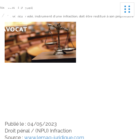
Ouvrir
Vous êtes ici :
Accueil
Le véhicule volé, instrument d’une infraction, doit être restitué à son propriétaire
Le véhicule volé,
instrument d’une
infraction, doit être
restitué à son propriétaire
Publié le :
04/05/2023
Droit pénal
/
(NPU) Infraction
Source :
www.lemag-juridique.com