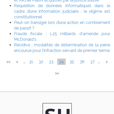
et Michel Platini acquittés par la justice suisse
Réquisition de données informatiques dans le
cadre d’une information judiciaire : le régime est
constitutionnel
Peut-on transiger lors d’une action en comblement
de passif ?
Fraude fiscale : 1,25 milliards d'amende pour
McDonald's
Récidive : modalités de détermination de la peine
encourue pour l’infraction servant de premier terme
<<
<
...
31
32
33
34
35
36
37
...
>
>>