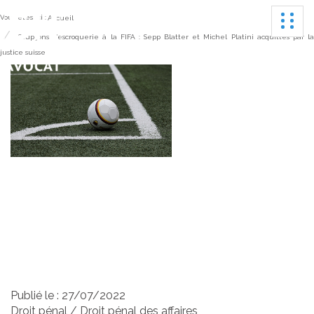
Ouvrir
Vous êtes ici :
Accueil
Soupçons d’escroquerie à la FIFA : Sepp Blatter et Michel Platini acquittés par l
justice suisse
Soupçons d’escroquerie
à la FIFA : Sepp Blatter
et Michel Platini acquittés
par la justice suisse
Publié le :
27/07/2022
Droit pénal
/
Droit pénal des affaires