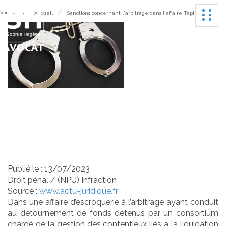
Ouvrir
Vous êtes ici :
Accueil
Sanctions concernant l'arbitrage dans l'affaire Tapie
Sanctions concernant
l'arbitrage dans l'affaire
Tapie
Publié le :
13/07/2023
Droit pénal
/
(NPU) Infraction
Source :
www.actu-juridique.fr
Dans une affaire d’escroquerie à l’arbitrage ayant conduit
au détournement de fonds détenus par un consortium
chargé de la gestion des contentieux liés à la liquidation