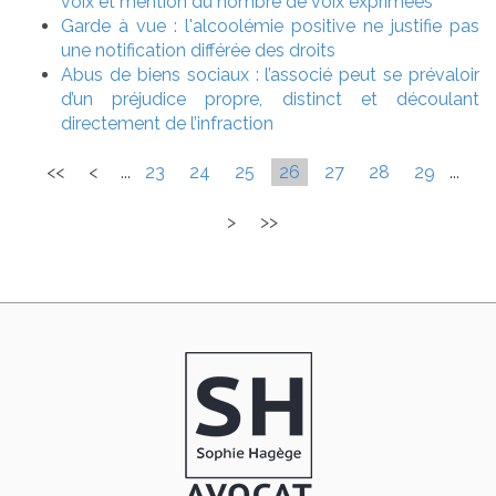
voix et mention du nombre de voix exprimées
Garde à vue : l'alcoolémie positive ne justifie pas
une notification différée des droits
Abus de biens sociaux : l’associé peut se prévaloir
d’un préjudice propre, distinct et découlant
directement de l’infraction
<<
<
...
23
24
25
26
27
28
29
...
>
>>