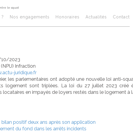
ntre le squat
 propriétaires d
 ?
Nos engagements
Honoraires​
Actualités
Contact
ux protégés con
/10/2023
/
(NPU) Infraction
actu-juridique.fr
rnier, les parlementaires ont adopté une nouvelle loi anti-squa
s logement sont triplées. La loi du 27 juillet 2023 cré
s locataires en impayés de loyers restés dans le logement à la
 bilan positif deux ans après son application
ement du fond dans les arrêts incidents