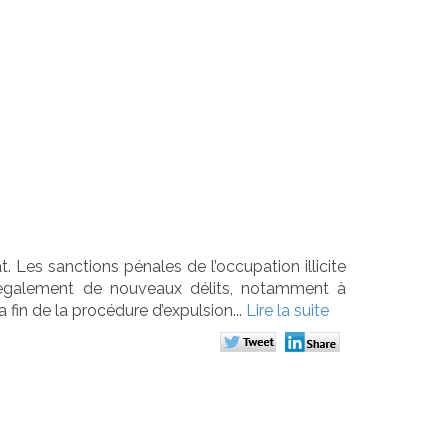
ésormais
tre le squat
t. Les sanctions pénales de l’occupation illicite
é également de nouveaux délits, notamment à
 fin de la procédure d’expulsion...
Lire la suite