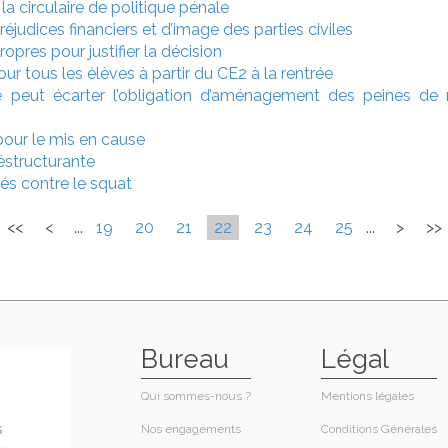
la circulaire de politique pénale
réjudices financiers et d’image des parties civiles
pres pour justifier la décision
ur tous les élèves à partir du CE2 à la rentrée
ge peut écarter l’obligation d’aménagement des peines d
 pour le mis en cause
éstructurante
és contre le squat
<<
<
...
19
20
21
22
23
24
25
...
>
>>
Bureau
Légal
Qui sommes-nous ?
Mentions légales
Nos engagements
Conditions Générales