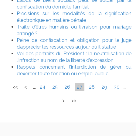
L'abus de biens sociaux peut se solder par la
confiscation du domicile familial
Précisions sur les modalités de la signification
électronique en matière pénale
Traite d’êtres humains ou livraison pour mariage
arrangé ?
Peine de confiscation et obligation pour le juge
d’apprécier les ressources au jour où il statue
Vol des portraits du Président : la neutralisation de
l’infraction au nom de la liberté d’expression
Rappels concernant l’interdiction de gérer ou
d’exercer toute fonction ou emploi public
<<
<
...
24
25
26
27
28
29
30
...
>
>>