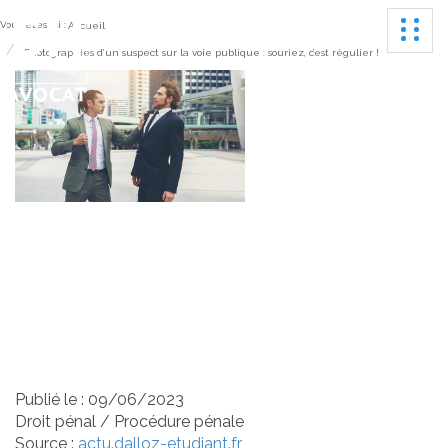
Ouvrir
Vous êtes ici :
Accueil
Photographies d’un suspect sur la voie publique : souriez, c’est régulier !
Photographies d’un
suspect sur la voie
publique : souriez, c’est
régulier !
Publié le :
09/06/2023
Droit pénal
/
Procédure pénale
Source :
actu.dalloz-etudiant.fr