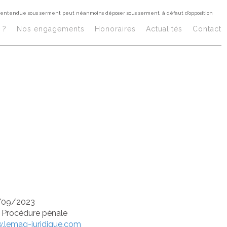
 entendue sous serment peut néanmoins déposer sous serment, à défaut d’opposition
 personne qui n
 ?
Nos engagements
Honoraires​
Actualités
Contact
ncipe, être ente
ment peut néan
oser sous serme
pposition
/09/2023
/
Procédure pénale
.lemag-juridique.com