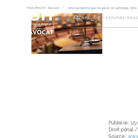
Vous êtes ici :
Accueil
Une personne qui ne peut, en principe, être
Une
Accueil
Qui sommes-nous
pri
ser
dép
d’o
Publié le :
15
Droit pénal
Source :
www