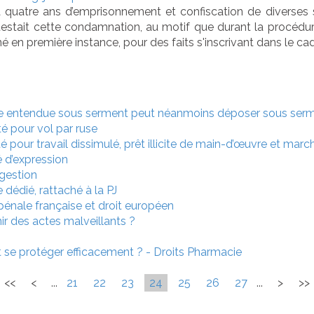
quatre ans d’emprisonnement et confiscation de diverses 
tait cette condamnation, au motif que durant la procédure,
en première instance, pour des faits s'inscrivant dans le cad
tre entendue sous serment peut néanmoins déposer sous serme
té pour vol par ruse
 pour travail dissimulé, prêt illicite de main-d’œuvre et mar
é d’expression
 gestion
e dédié, rattaché à la PJ
pénale française et droit européen
r des actes malveillants ?
t se protéger efficacement ? - Droits Pharmacie
<<
<
...
21
22
23
24
25
26
27
...
>
>>