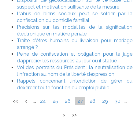
Dispositif de géolocalisation sur le véhicule d’un
suspect et motivation suffisante de la mesure
L'abus de biens sociaux peut se solder par la
confiscation du domicile familial
Précisions sur les modalités de la signification
électronique en matière pénale
Traite d’êtres humains ou livraison pour mariage
arrangé ?
Peine de confiscation et obligation pour le juge
d’apprécier les ressources au jour où il statue
Vol des portraits du Président : la neutralisation de
l’infraction au nom de la liberté d’expression
Rappels concernant l’interdiction de gérer ou
d’exercer toute fonction ou emploi public
<<
<
...
24
25
26
27
28
29
30
...
>
>>