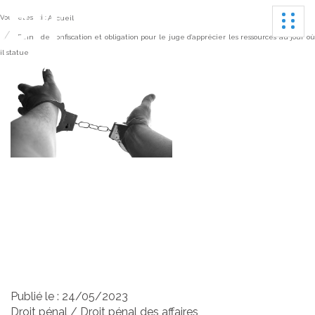
Ouvrir
Vous êtes ici :
Accueil
Peine de confiscation et obligation pour le juge d’apprécier les ressources au jour o
il statue
Peine de confiscation et
obligation pour le juge
d’apprécier les ressources
au jour où il statue
Publié le :
24/05/2023
Droit pénal
/
Droit pénal des affaires