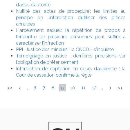
d’abus d’autorité
Nullité des actes de procédure : les limites au
principe de l’interdiction d’utiliser des pièces
annulées
Harcèlement sexuel : la répétition de propos à
l’encontre de plusieurs personnes peut suffire à
caractériser l’infraction
PPL Justice des mineurs : la CNCDH s'inquiète
Témoignage en justice : dernières précisions sur
l’obligation de prêter serment
Interdiction de captation en cours d’audience : la
Cour de cassation confirme la règle
<<
<
...
6
7
8
9
10
11
12
...
>
>>