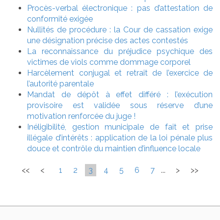
Procès-verbal électronique : pas d’attestation de
conformité exigée
Nullités de procédure : la Cour de cassation exige
une désignation précise des actes contestés
La reconnaissance du préjudice psychique des
victimes de viols comme dommage corporel
Harcèlement conjugal et retrait de l’exercice de
l’autorité parentale
Mandat de dépôt à effet différé : l’exécution
provisoire est validée sous réserve d’une
motivation renforcée du juge !
Inéligibilité, gestion municipale de fait et prise
illégale d’intérêts : application de la loi pénale plus
douce et contrôle du maintien d’influence locale
<<
<
1
2
3
4
5
6
7
...
>
>>