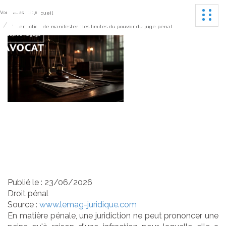
Ouvrir
Vous êtes ici :
Accueil
Interdiction de manifester : les limites du pouvoir du juge pénal
Interdiction de manifester
: les limites du pouvoir du
juge pénal
Publié le :
23/06/2026
Droit pénal
Source :
www.lemag-juridique.com
En matière pénale, une juridiction ne peut prononcer une