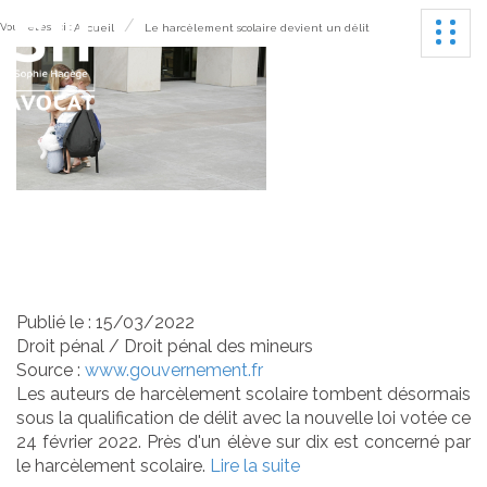
Ouvrir
Vous êtes ici :
Accueil
Le harcèlement scolaire devient un délit
Le harcèlement scolaire
devient un délit
Publié le :
15/03/2022
Droit pénal
/
Droit pénal des mineurs
Source :
www.gouvernement.fr
Les auteurs de harcèlement scolaire tombent désormais
sous la qualification de délit avec la nouvelle loi votée ce
24 février 2022. Près d'un élève sur dix est concerné par
le harcèlement scolaire.
Lire la suite