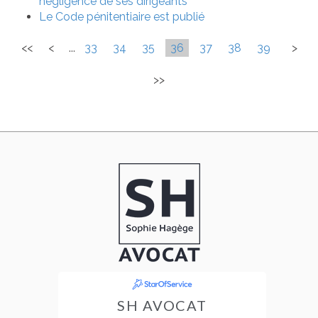
négligence de ses dirigeants
Le Code pénitentiaire est publié
<<
<
...
33
34
35
36
37
38
39
>
>>