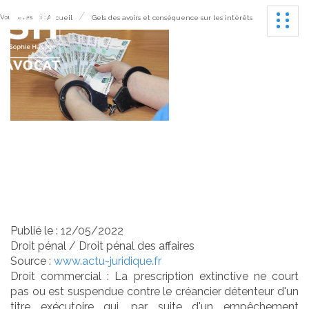
Ouvrir
Vous êtes ici :
Accueil
Gels des avoirs et conséquence sur les intérêts
Gels des avoirs et
conséquence sur les
intérêts
Publié le :
12/05/2022
Droit pénal
/
Droit pénal des affaires
Source :
www.actu-juridique.fr
Droit commercial : La prescription extinctive ne court
pas ou est suspendue contre le créancier détenteur d'un
titre exécutoire qui, par suite d'un empêchement