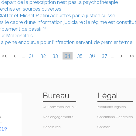
e départ de la prescription n’est pas la psychothérapie
cherches en sources ouvertes
tter et Michel Platini acquittés par la justice suisse
le cadre d’une information judiciaire : le régime est constitu
omblement de passif ?
pour McDonald's
la peine encourue pour l’infraction servant de premier terme
<<
<
...
31
32
33
34
35
36
37
...
>
>>
Bureau
Légal
Qui sommes-nous ?
Mentions légales
Nos engagements
Conditions Générales
Honoraires​
Contact