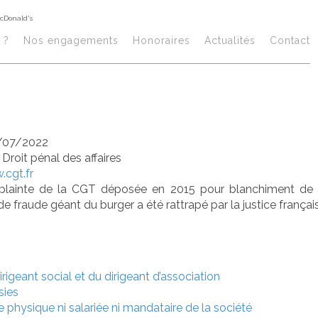
McDonald's
ude fiscale : 1,25
 ?
Nos engagements
Honoraires​
Actualités
Contact
mende pour McD
/07/2022
/
Droit pénal des affaires
cgt.fr
 plainte de la CGT déposée en 2015 pour blanchiment de f
de fraude géant du burger a été rattrapé par la justice françai
rigeant social et du dirigeant d’association
sies
e physique ni salariée ni mandataire de la société