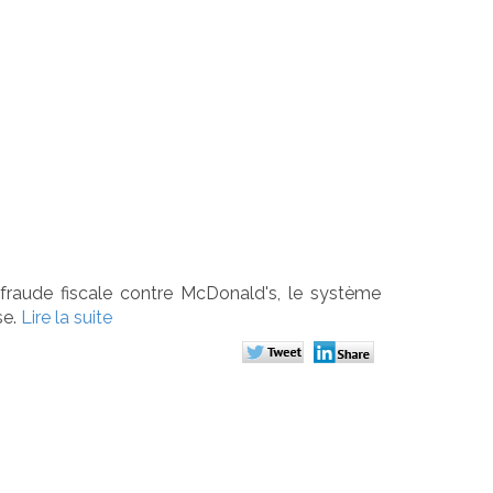
 milliards
onald's
raude fiscale contre McDonald's, le système
se.
Lire la suite