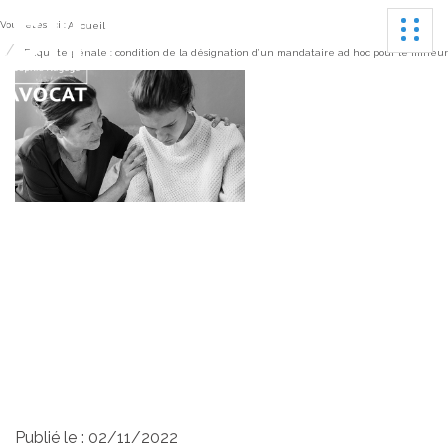
Ouvrir
Vous êtes ici :
Accueil
Enquête pénale : condition de la désignation d’un mandataire ad hoc pour le mineur
Enquête pénale :
condition de la
désignation d’un
mandataire ad hoc pour
le mineur
Publié le :
02/11/2022