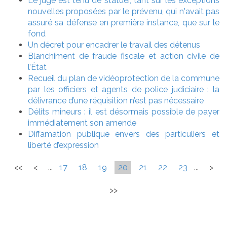
Le juge est tenu de statuer, tant sur les exceptions
nouvelles proposées par le prévenu, qui n'avait pas
assuré sa défense en première instance, que sur le
fond
Un décret pour encadrer le travail des détenus
Blanchiment de fraude fiscale et action civile de
l’État
Recueil du plan de vidéoprotection de la commune
par les officiers et agents de police judiciaire : la
délivrance d’une réquisition n’est pas nécessaire
Délits mineurs : il est désormais possible de payer
immédiatement son amende
Diffamation publique envers des particuliers et
liberté d’expression
<<
<
...
17
18
19
20
21
22
23
...
>
>>