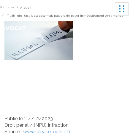
Ouvrir
Vous êtes ici :
Accueil
Délits mineurs : il est désormais possible de payer immédiatement son amende
Délits mineurs : il est
désormais possible de
payer immédiatement
son amende
Publié le :
14/12/2023
Droit pénal
/
(NPU) Infraction
Source :
www.service-public.fr