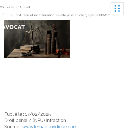
Ouvrir
Vous êtes ici :
Accueil
Délit d’extorsion et indemnisation : quelle prise en charge par la CPAM ?
Délit d’extorsion et
indemnisation : quelle
prise en charge par la
CPAM ?
Publié le :
17/02/2025
Droit pénal
/
(NPU) Infraction
Source :
www.lemag-juridique.com