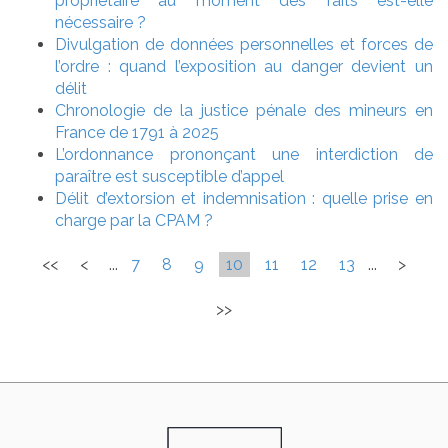
propriétaire au moment des faits est-elle
nécessaire ?
Divulgation de données personnelles et forces de
l’ordre : quand l’exposition au danger devient un
délit
Chronologie de la justice pénale des mineurs en
France de 1791 à 2025
L’ordonnance prononçant une interdiction de
paraître est susceptible d’appel
Délit d’extorsion et indemnisation : quelle prise en
charge par la CPAM ?
<<
<
...
7
8
9
10
11
12
13
...
>
>>