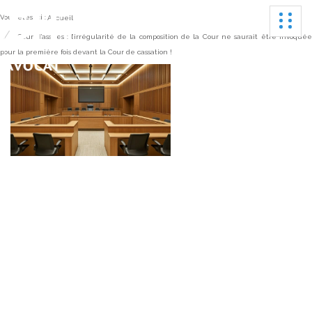
Ouvrir
Vous êtes ici :
Accueil
Cour d’assises : l’irrégularité de la composition de la Cour ne saurait être invoqué
pour la première fois devant la Cour de cassation !
Cour d’assises :
l’irrégularité de la
composition de la Cour
ne saurait être invoquée
pour la première fois