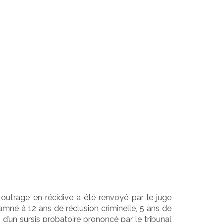
cation du
et
 dommages
 outrage en récidive a été renvoyé par le juge
ndamné à 12 ans de réclusion criminelle, 5 ans de
n d’un sursis probatoire prononcé par le tribunal