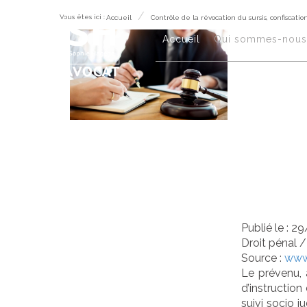
Vous êtes ici :
Accueil
Contrôle de la révocation du sursis, confisca
Con
Accueil
Qui sommes-nous
sur
au
et 
Publié le :
29
Droit pénal
Source :
www
Le prévenu, 
d’instruction
suivi socio j