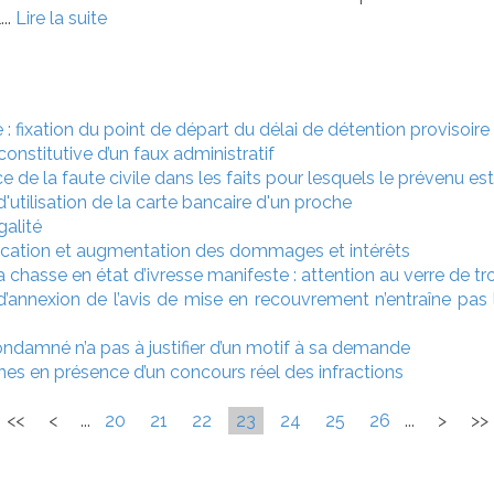
...
Lire la suite
e : fixation du point de départ du délai de détention provisoire
onstitutive d’un faux administratif
ce de la faute civile dans les faits pour lesquels le prévenu est
'utilisation de la carte bancaire d'un proche
galité
fiscation et augmentation des dommages et intérêts
 chasse en état d’ivresse manifeste : attention au verre de tro
d’annexion de l’avis de mise en recouvrement n’entraîne pas l
condamné n’a pas à justifier d’un motif à sa demande
es en présence d’un concours réel des infractions
<<
<
...
20
21
22
23
24
25
26
...
>
>>