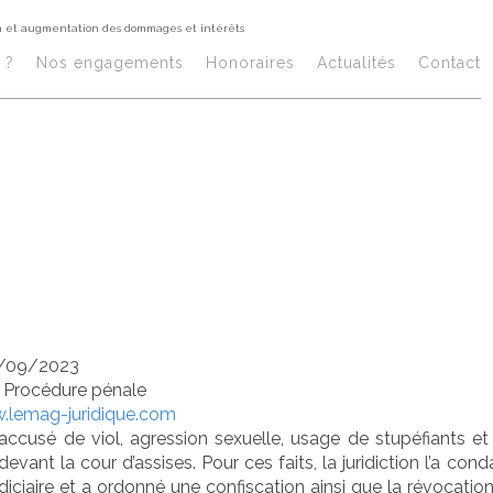
tion et augmentation des dommages et intérêts
trôle de la révo
 ?
Nos engagements
Honoraires​
Actualités
Contact
sis, confiscation 
gmentation des
intérêts
/09/2023
/
Procédure pénale
.lemag-juridique.com
accusé de viol, agression sexuelle, usage de stupéfiants et
 devant la cour d’assises. Pour ces faits, la juridiction l’a co
udiciaire et a ordonné une confiscation ainsi que la révocatio