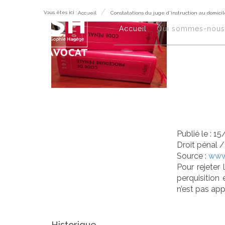
Vous êtes ici :
Accueil
Constatations du juge d'instruction au domicil
Con
Accueil
Qui sommes-nous
d'i
avo
Publié le :
15
Droit pénal
Source :
www.
Pour rejeter
perquisition 
n’est pas app
Historique