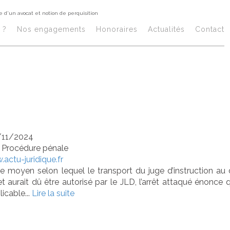
e d'un avocat et notion de perquisition
statations du j
 ?
Nos engagements
Honoraires​
Actualités
Contact
nstruction au dom
cat et notion de
/11/2024
/
Procédure pénale
actu-juridique.fr
 le moyen selon lequel le transport du juge d’instruction au 
et aurait dû être autorisé par le JLD, l’arrêt attaqué énonc
licable...
Lire la suite