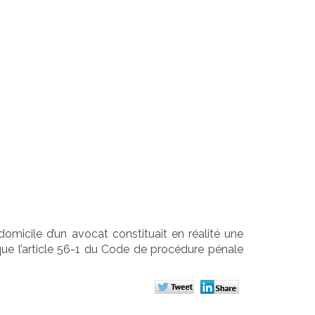
uge
icile d'un
 perquisition
domicile d’un avocat constituait en réalité une
e que l’article 56-1 du Code de procédure pénale