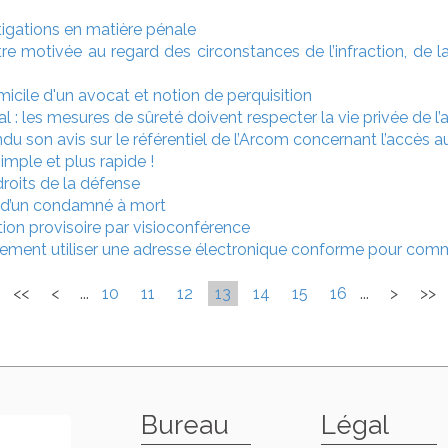
tigations en matière pénale
tre motivée au regard des circonstances de l’infraction, de l
icile d'un avocat et notion de perquisition
l : les mesures de sûreté doivent respecter la vie privée de l
rendu son avis sur le référentiel de l’Arcom concernant l’accès
imple et plus rapide !
roits de la défense
 d’un condamné à mort
ion provisoire par visioconférence
vement utiliser une adresse électronique conforme pour commu
<<
<
...
10
11
12
13
14
15
16
...
>
>>
Bureau
Légal