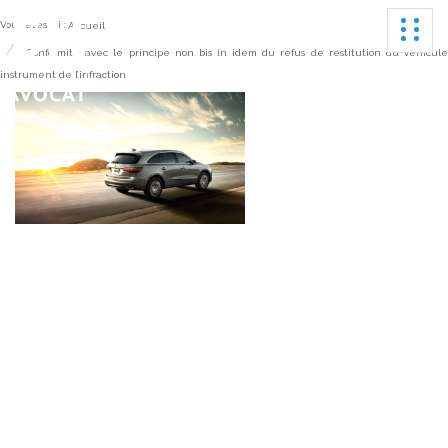
Ouvrir
Vous êtes ici :
Accueil
Conformité avec le principe non bis in idem du refus de restitution du véhicul
instrument de l’infraction
Conformité avec le
principe non bis in idem
du refus de restitution du
véhicule instrument de
l’infraction