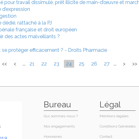
 pour travail dissimulé, prêt illicite de main-d’œuvre et mar
é d’expression
 gestion
e dédié, rattaché à la PJ
pénale française et droit européen
r des actes malveillants ?
t se protéger efficacement ? - Droits Pharmacie
<<
<
...
21
22
23
24
25
26
27
...
>
>>
Bureau
Légal
Qui sommes-nous ?
Mentions légales
Nos engagements
Conditions Générales
Honoraires​
Contact