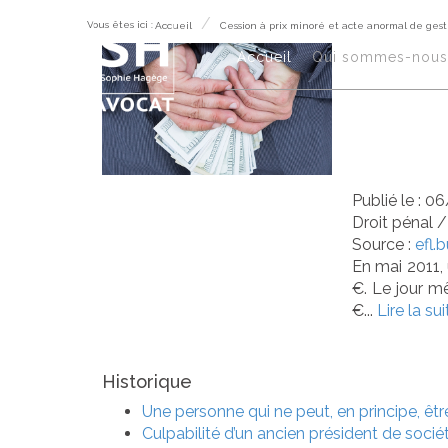
Vous êtes ici :
Accueil
Cession à prix minoré et acte anormal de gest
Ces
Accueil
Qui sommes-nous
ano
Publié le :
06
Droit pénal
Source :
efl.
En mai 2011,
€. Le jour m
€...
Lire la sui
Historique
Une personne qui ne peut, en principe, ê
Culpabilité d’un ancien président de socié