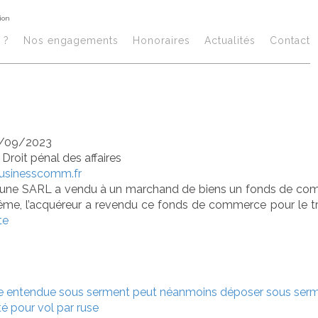
ion
sion à prix mino
 ?
Nos engagements
Honoraires​
Actualités
Contact
rmal de gestion
/09/2023
/
Droit pénal des affaires
businesscomm.fr
 une SARL a vendu à un marchand de biens un fonds de comm
ême, l’acquéreur a revendu ce fonds de commerce pour le tripl
te
tre entendue sous serment peut néanmoins déposer sous serme
té pour vol par ruse