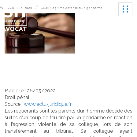
Ouvrir
Vous êtes ici :
Accueil
CEDH : légitime défense d’un gendarme
CEDH : légitime défense
d’un gendarme
Publié le :
26/05/2022
Droit pénal
Source :
www.actu-juridique.fr
Les requérants sont les parents d’un homme décédé des
suites d’un coup de feu tiré par un gendarme en réaction
à l’agression violente de sa collègue, lors de son
transfèrement au tribunal. Sa collègue ayant