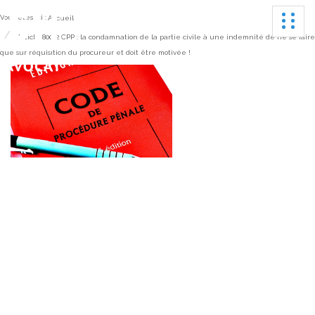
Ouvrir
Vous êtes ici :
Accueil
Article 800-2 CPP : la condamnation de la partie civile à une indemnité de ne se faire
que sur réquisition du procureur et doit être motivée !
Article 800-2 CPP : la
condamnation de la
partie civile à une
indemnité de ne se faire
que sur réquisition du