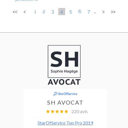
<<
<
1
2
3
4
5
6
7
...
>
>>