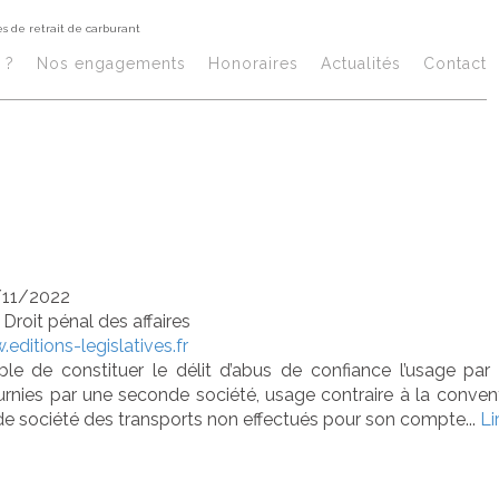
s de retrait de carburant
s de confiance 
 ?
Nos engagements
Honoraires​
Actualités
Contact
ournement de c
rait de carburant
/11/2022
/
Droit pénal des affaires
editions-legislatives.fr
ble de constituer le délit d’abus de confiance l’usage par
urnies par une seconde société, usage contraire à la convent
de société des transports non effectués pour son compte...
Li