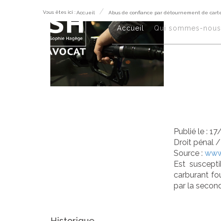
Vous êtes ici :
Accueil
Abus de confiance par détournement de carte
Abu
Accueil
Qui sommes-nous
dét
ret
Publié le :
17
Droit pénal
Source :
www.
Est suscepti
carburant fo
par la secon
Historique