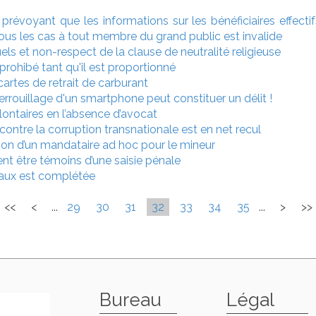
 prévoyant que les informations sur les bénéficiaires effectif
us les cas à tout membre du grand public est invalide
els et non-respect de la clause de neutralité religieuse
prohibé tant qu'il est proportionné
rtes de retrait de carburant
rouillage d'un smartphone peut constituer un délit !
ontaires en l’absence d’avocat
contre la corruption transnationale est en net recul
ion d’un mandataire ad hoc pour le mineur
nt être témoins d’une saisie pénale
scaux est complétée
<<
<
...
29
30
31
32
33
34
35
...
>
>>
Bureau
Légal